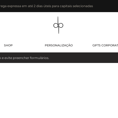
rega expressa em até 2 dias úteis para capitais selecionadas
SHOP
PERSONALIZAÇÃO
GIFTS CORPORA
evite preencher formulários.