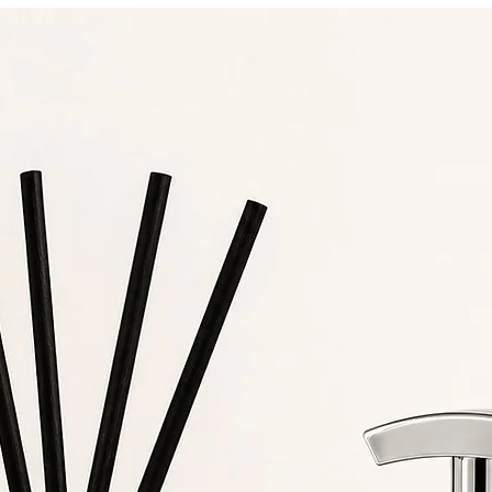
mantendo o copo sofisticado e a beleza única do item. As pedra
ecorativas ao redor do copo proporcionam um toque de elegânc
e energia, fazendo destas velas não apenas uma fragrância, mas
também uma peça de decoração refinada para o seu espaço. A
escolher o refil, você preserva a beleza e a funcionalidade do
produto, além de contribuir para a sustentabilidade, criando um
experiência contínua de bem-estar e renovação.
Modo de uso:
cenda a vela gel em momentos de celebração, durante um jant
especial ou sempre que desejar criar uma atmosfera de luxo e
sofisticação. Deixe que o aroma oriental amadeirado preencha 
espaço, elevando os sentidos e proporcionando uma experiênci
sensorial única.