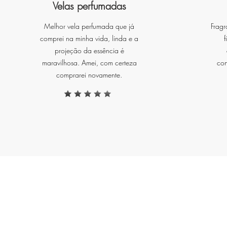
Velas perfumadas
Melhor vela perfumada que já
Fragr
comprei na minha vida, linda e a
f
O
projeção da essência é
r
maravilhosa. Amei, com certeza
con
comprarei novamente.
f
r