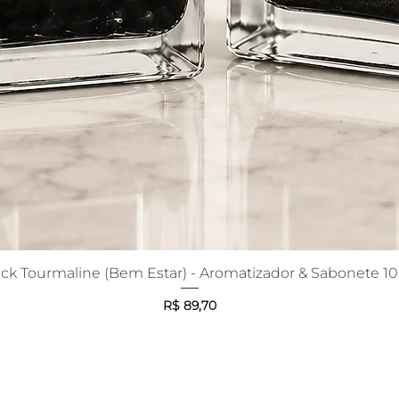
ack Tourmaline (Bem Estar) - Aromatizador & Sabonete 1
Visualização rápida
Preço
R$ 89,70