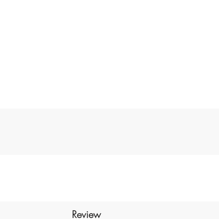
p
d
t
s
Review