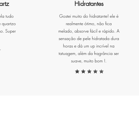
artz
Hidratantes
ela tudo
Gostei muito do hidratante! ele é
e quartzo
realmente ótimo, não fica
de
so. Super
melado, absorve fácil e rápido. A
de
sensação de pele hidratada dura
horas e dá um up incrível na
r
tatuagem, além da fragrância ser
a
suave, muito bom !.
a,
r,