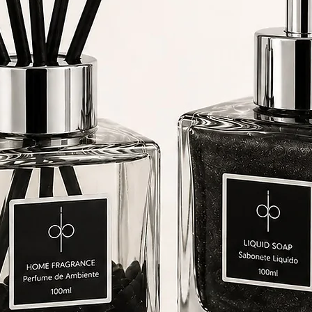
Ingredientes:
Produzida com gel de alta qualidade, folhas de ouro e fragrância
naturais, garantindo uma queima limpa e duradoura. A
transparência do gel, combinada com as folhas de ouro,
roporciona uma queima bonita e luminosa, realçando a beleza 
ambiente.
Nota:
ara melhores resultados, mantenha a vela acesa por no mínimo
horas na primeira queima para evitar a formação de túneis e
assegurar uma queima uniforme.