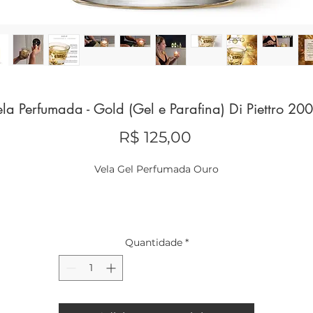
ela Perfumada - Gold (Gel e Parafina) Di Piettro 20
Preço
R$ 125,00
Vela Gel Perfumada Ouro
Descrição:
Quantidade
*
Experimente o luxo e a opulência com a nossa vela gel perfumad
inspirada nas propriedades do ouro. Esta vela não é apenas uma
fonte de luz, mas um símbolo de riqueza, sucesso e poder. Ao