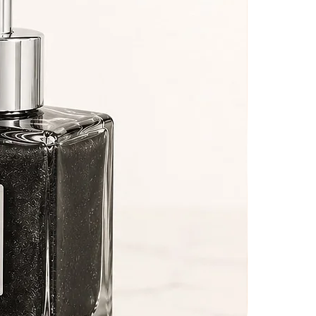
s
do
 2