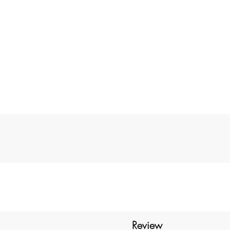
as
um
ça
as
m
Review