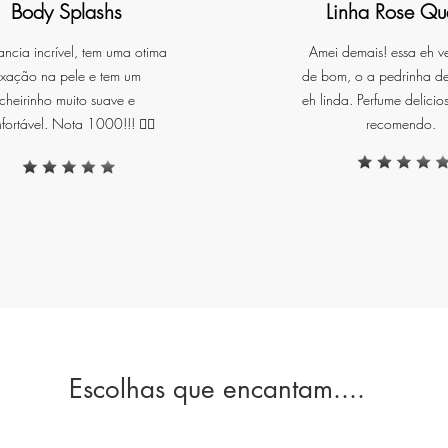
Body Splashs
Linha Rose Qu
Propriedades do Ouro:
ancia incrível, tem uma otima
Amei demais! essa eh v
ixação na pele e tem um
de bom, o a pedrinha d
 ouro é reverenciado desde tempos antigos como um símbolo 
cheirinho muito suave e
eh linda. Perfume delicio
iqueza, poder e imortalidade. Conhecido por suas propriedades 
fortável. Nota 1000!!! ❤️‍🔥
recomendo.
condução e amplificação de energia, o ouro é frequentemente
associado à vitalidade, prosperidade e clareza mental. Ao utiliza
esta vela gel, você traz à tona a energia poderosa e enriquecedor
do ouro, promovendo um ambiente de sucesso e bem-estar. As
olhas de ouro presentes no gel não apenas elevam a beleza da vel
mas também simbolizam a abundância e a prosperidade.
Sistema de Refil:
Escolhas que encantam....
Nossas velas perfumadas contam com um exclusivo sistema de
efil, permitindo que você troque a vela interna sempre que deseja