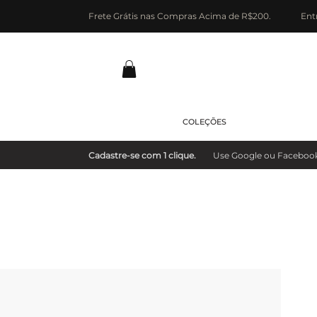
Frete Grátis nas Compras Acima de R$200.
Ent
COLEÇÕES
Cadastre-se com 1 clique.
Use Google ou Facebook e 