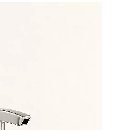
s
ia
o
a
ar
o
a