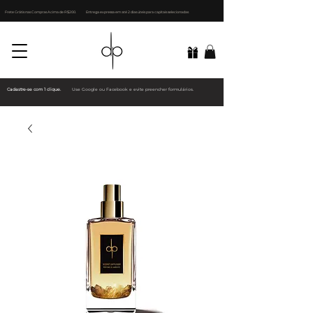
Frete Grátis nas Compras Acima de R$200.
Entrega expressa em até 2 dias úteis para capitais selecionadas
Cadastre-se com 1 clique.
Use Google ou Facebook e evite preencher formulários.