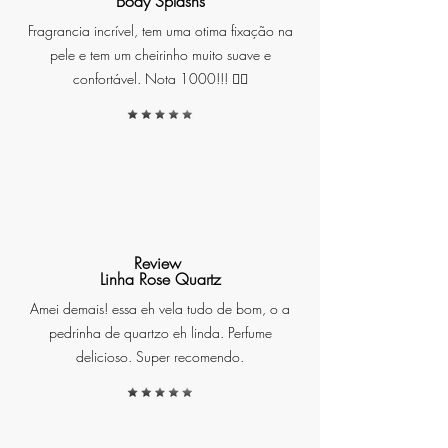
Body Splashs
verdadeira sinfonia olfativa. As
Fragrancia incrível, tem uma otima fixação na
notas vibrantes de âmbar e
pele e tem um cheirinho muito suave e
pimenta vermelha proporcionam
confortável. Nota 1000!!! ❤️‍🔥
uma explosão de vitalidade,
enquanto a delicadeza das flores
brancas e a vivacidade dos
cítricos adicionam um toque de
frescor e elegância. Esta
fragrância única captura a
essência do citrino, transmitindo
uma sensação de alegria e
Review
positividade que dura o dia todo.
Linha Rose Quartz
Amei demais! essa eh vela tudo de bom, o a
pedrinha de quartzo eh linda. Perfume
delicioso. Super recomendo.
**Propriedades do Citrino:** O
Citrino simboliza o sol nascente,
quando ele se faz mais forte para
ressurgir no céu. Conhecido