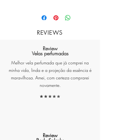
**Descrição:** O citrino é
conhecido por irradiar energia
REVIEWS
positiva e vitalidade. Nossa
fragrância inspirada no citrino
Review
captura essa aura radiante através
Velas perfumadas
de notas ensolaradas de
Melhor vela perfumada que já comprei na
tangerina, laranja e toranja. Uma
minha vida, linda e a projeção da essência é
mistura revigorante que ilumina
maravilhosa. Amei, com certeza comprarei
seus sentidos e espalha uma
novamente.
sensação de alegria contagiante.
**Fragrância:** Imbuído com
uma fragrância floral oriental,
Review
nosso perfume Citrino é uma