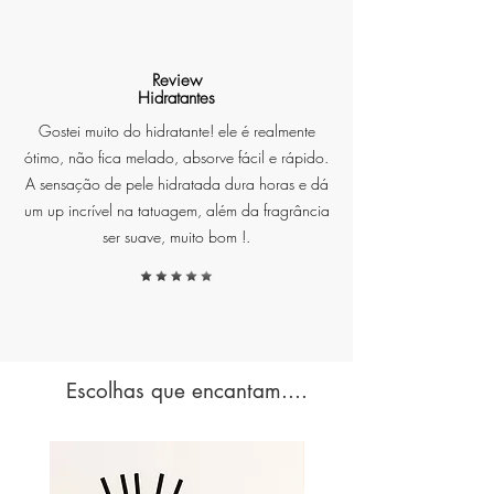
como "pedra do sucesso" é
reverenciado por suas
capacidades de atrair
Review
Hidratantes
prosperidade, abundância e
criatividade, além de abrir novos
Gostei muito do hidratante! ele é realmente
caminhos e novas oportunidades.
ótimo, não fica melado, absorve fácil e rápido.
Associada ao chacra do plexo
A sensação de pele hidratada dura horas e dá
solar, estimula a autoconfiança e
um up incrível na tatuagem, além da fragrância
a autoestima.
ser suave, muito bom !.
**Modo de Uso:** Aplique o
perfume nas áreas de pulso e
Escolhas que encantam....
atrás das orelhas para uma
fragrância duradoura e
envolvente.