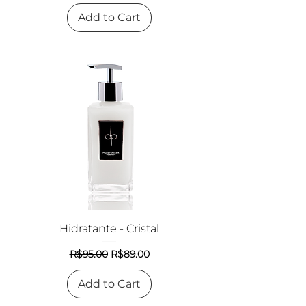
Add to Cart
Hidratante - Cristal
Regular Price
Sale Price
R$95.00
R$89.00
Add to Cart