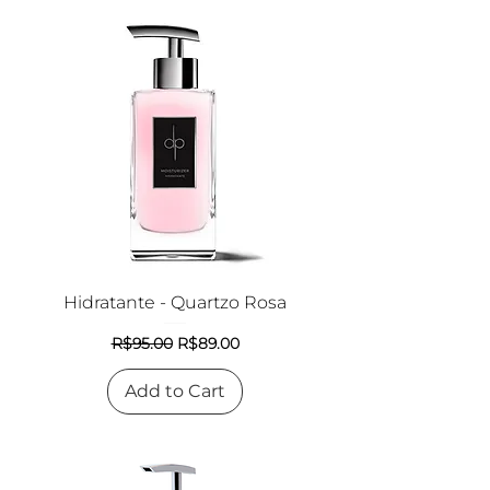
Hidratante - Quartzo Rosa
Regular Price
Sale Price
R$95.00
R$89.00
Add to Cart