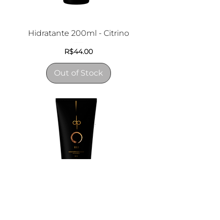
Hidratante 200ml - Citrino
Price
R$44.00
Out of Stock