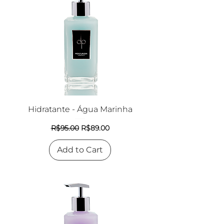
Hidratante - Água Marinha
Regular Price
Sale Price
R$95.00
R$89.00
Add to Cart