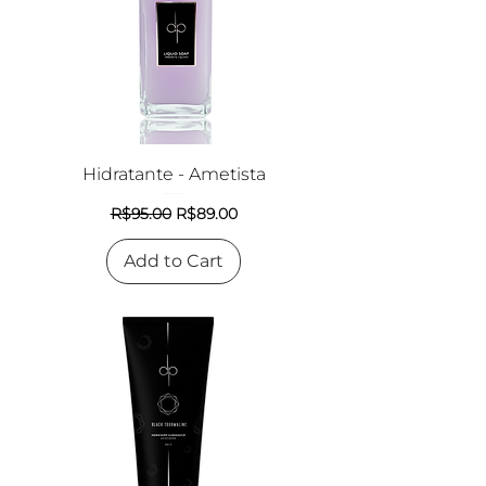
Hidratante - Ametista
Regular Price
Sale Price
R$95.00
R$89.00
Add to Cart