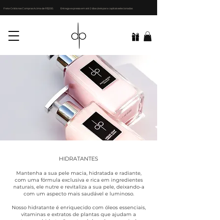
Frete Grátis nas Compras Acima de R$200.
Entrega expressa em até 2 dias úteis para capitais selecionadas
HIDRATANTES
Mantenha a sua pele macia, hidratada e radiante,
com uma fórmula exclusiva e rica em ingredientes
naturais, ele nutre e revitaliza a sua pele, deixando-a
com um aspecto mais saudável e luminoso.
Nosso hidratante é enriquecido com óleos essenciais,
vitaminas e extratos de plantas que ajudam a