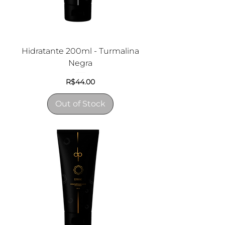
Hidratante 200ml - Turmalina
Negra
Price
R$44.00
Out of Stock