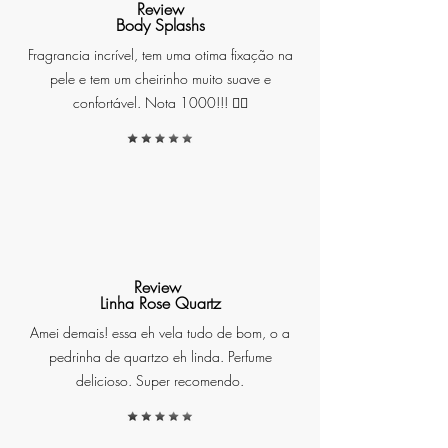
Review
Body Splashs
Inspirada nos jardins orientais, a
Fragrancia incrível, tem uma otima fixação na
essência do chá branco é uma
pele e tem um cheirinho muito suave e
composição sofisticada e
confortável. Nota 1000!!! ❤️‍🔥
acolhedora, que traz uma
sensação imediata de limpeza,
calma e sofisticação ao ambiente
e à pele.
Notas de Saída:
Bergamota, Limão Siciliano e
Lavanda
Review
Linha Rose Quartz
Notas de Coração:
Amei demais! essa eh vela tudo de bom, o a
Jasmim, Rosa Branca, Lírio do
pedrinha de quartzo eh linda. Perfume
Vale e Artemísia
delicioso. Super recomendo.
Notas de Fundo:
Cedro, Âmbar, Musgo de Carvalho