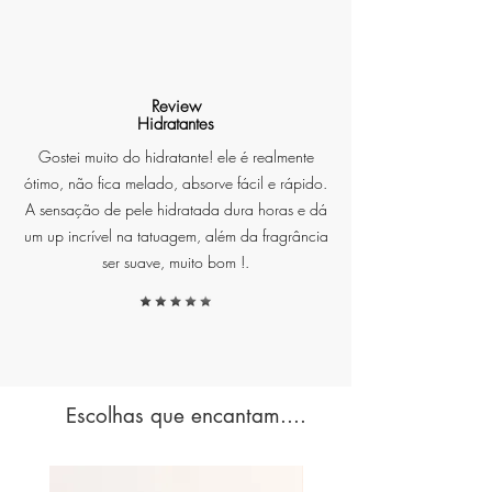
e Baunilha Suave
Spray com Cristais Naturais –
Review
Hidratantes
Beleza e Energia
Gostei muito do hidratante! ele é realmente
O spray perfumado é enriquecido
ótimo, não fica melado, absorve fácil e rápido.
com
pedras naturais de cristal
,
A sensação de pele hidratada dura horas e dá
cuidadosamente inseridas no
um up incrível na tatuagem, além da fragrância
frasco para transmitir beleza,
ser suave, muito bom !.
leveza e boas vibrações. Mais do
que perfumar, ele transforma o
momento em um ritual de
energia positiva.
Escolhas que encantam....
Diferenciais que Encantam: