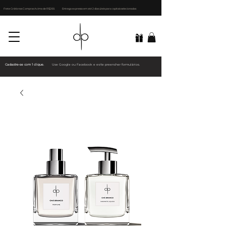
Frete Grátis nas Compras Acima de R$200.
Entrega expressa em até 2 dias úteis para capitais selecionadas
Cadastre-se com 1 clique.
Use Google ou Facebook e evite preencher formulários.