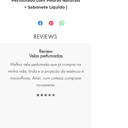
Perfumado com Pedras Naturais
+ Sabonete Líquido |
Sofisticação e Leveza para
Corpo e Ambiente
Descubra o equilíbrio perfeito
REVIEWS
entre cuidado pessoal e bem-
estar sensorial com o
Kit Crystal
Review
Chá Branco
Velas perfumadas
. Um duo elegante
que une um
spray perfumado
Melhor vela perfumada que já comprei na
multifuncional com pedras
minha vida, linda e a projeção da essência é
naturais
e um
sabonete líquido
maravilhosa. Amei, com certeza comprarei
hidratante
, ambos com a
novamente.
fragrância leve e refinada do chá
branco.
A Fragrância do Chá Branco –
Frescor, Serenidade e Elegância