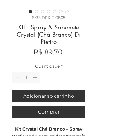
SKU: DPKIT-CB05
KIT - Spray & Sabonete
Crystal (Chá Branco) Di
Piettro
Preço
R$ 89,70
Quantidade
*
Adicionar ao carrinho
Comprar
Kit Crystal Chá Branco – Spray