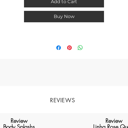
Add to Cart
Buy Now
REVIEWS
Review
Review
Body Splashs
Linha Rose Qu