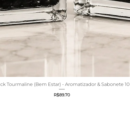
ack Tourmaline (Bem Estar) - Aromatizador & Sabonete 1
Quick View
Price
R$89.70