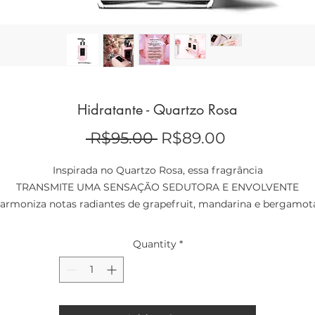
Hidratante - Quartzo Rosa
Regular
Sale
 R$95.00 
R$89.00
Price
Price
Inspirada no Quartzo Rosa, essa fragrância
TRANSMITE UMA SENSAÇÃO SEDUTORA E ENVOLVENTE
armoniza notas radiantes de grapefruit, mandarina e bergamota
associadas ao jasmim, finalizadas com notas de musk e baunilh
FLORAL ORIENTAL CÍTRICO
Quantity
*
250 ml