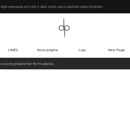
rega expressa em até 2 dias úteis para capitais selecionadas
LINES
Nova página
Loja
New Page
evite preencher formulários.