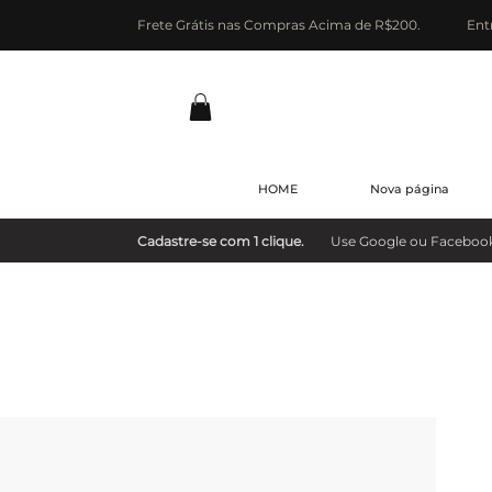
Frete Grátis nas Compras Acima de R$200.
Ent
HOME
Nova página
Cadastre-se com 1 clique.
Use Google ou Facebook e 