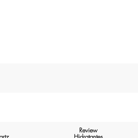
Review
artz
Hidratantes