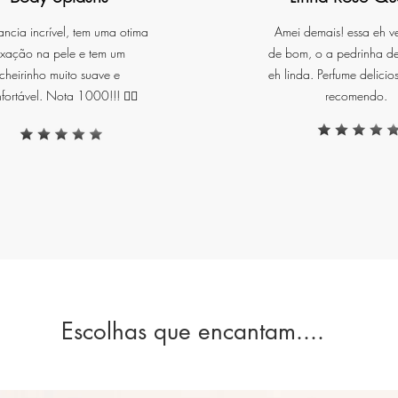
ancia incrível, tem uma otima
Amei demais! essa eh v
ixação na pele e tem um
de bom, o a pedrinha d
cheirinho muito suave e
eh linda. Perfume delicio
fortável. Nota 1000!!! ❤️‍🔥
recomendo.
Escolhas que encantam....