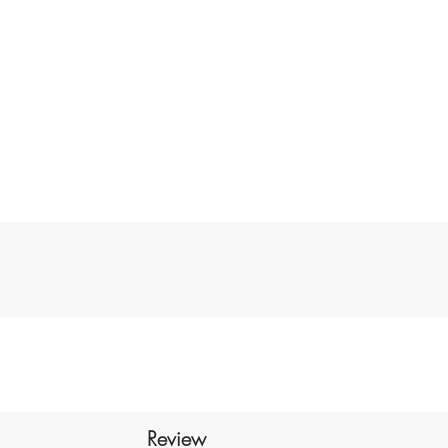
D
p
E
Review