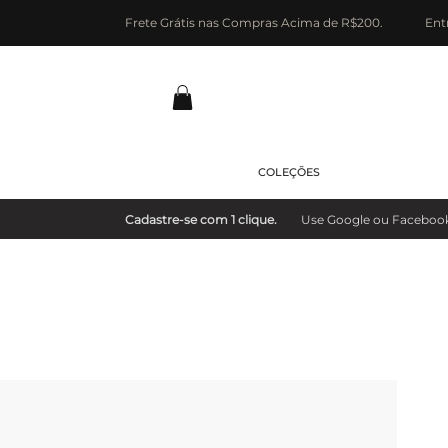
Frete Grátis nas Compras Acima de R$200.
Ent
COLEÇÕES
Cadastre-se com 1 clique.
Use Google ou Facebook e 