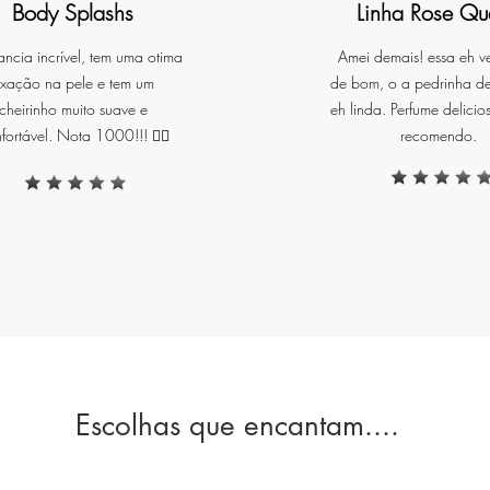
Body Splashs
Linha Rose Qu
utoestima, elevando a energia do ambiente e inspirando uma au
de plenitude e positividade.
ancia incrível, tem uma otima
Amei demais! essa eh v
ixação na pele e tem um
de bom, o a pedrinha d
cheirinho muito suave e
eh linda. Perfume delicio
Uso e Ambientação
fortável. Nota 1000!!! ❤️‍🔥
recomendo.
ara uma performance olfativa ideal, posicione o difusor em loca
 destaque, como entradas, salas de estar ou escritórios. A luz L
combinada ao brilho dourado em movimento, cria uma
composição visual envolvente e sofisticada, perfeita para quem
valoriza os detalhes.
Ingredientes e Qualidade
Livre de toxinas e elaborado com essências nobres, o Difusor de
Escolhas que encantam....
Ambiente Gold oferece uma liberação contínua e delicada da
ragrância, garantindo uma experiência sensorial limpa, segura e 