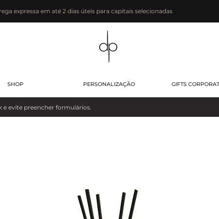
rega expressa em até 2 dias úteis para capitais selecionadas
SHOP
PERSONALIZAÇÃO
GIFTS CORPORA
evite preencher formulários.