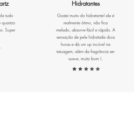
artz
Hidratantes
ra
ela tudo
Gostei muito do hidratante! ele é
e quartzo
realmente ótimo, não fica
so. Super
melado, absorve fácil e rápido. A
sensação de pele hidratada dura
horas e dá um up incrível na
is
tatuagem, além da fragrância ser
ED,
suave, muito bom !.
de