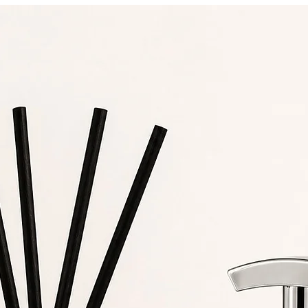
longa duração.
A Arte da Abundância
ais do que um difusor, uma escultura sensorial. As folhas de ou
22K flutuam suavemente em meio à fragrância, como se
dançassem ao ritmo da luz. Uma celebração da beleza, da
sofisticação e da energia criativa.
Conteúdo da Embalagem
1x Difusor de Ambiente (250 ml)
1x Base LED com três lâmpadas de 5W