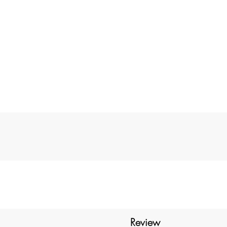
a
es
 e
r
r,
o
Review