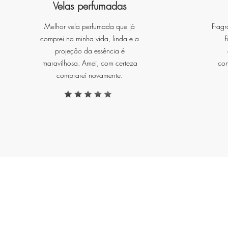
Velas perfumadas
a
Melhor vela perfumada que já
Fragr
comprei na minha vida, linda e a
f
projeção da essência é
maravilhosa. Amei, com certeza
con
comprarei novamente.
P
de
f