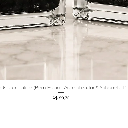
ack Tourmaline (Bem Estar) - Aromatizador & Sabonete 1
Visualização rápida
Preço
R$ 89,70