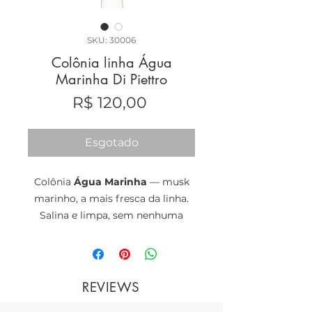
SKU: 30006
Colônia linha Água
Marinha Di Piettro
Preço
R$ 120,00
Esgotado
Colônia
Água Marinha
— musk
marinho, a mais fresca da linha.
Salina e limpa, sem nenhuma
doçura. É a escolha de verão e a
de quem prefere que o perfume
seja percebido de perto, não de
longe.
REVIEWS
Colônia
· intenção: serenidade ·