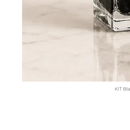
f
KIT Bl
p