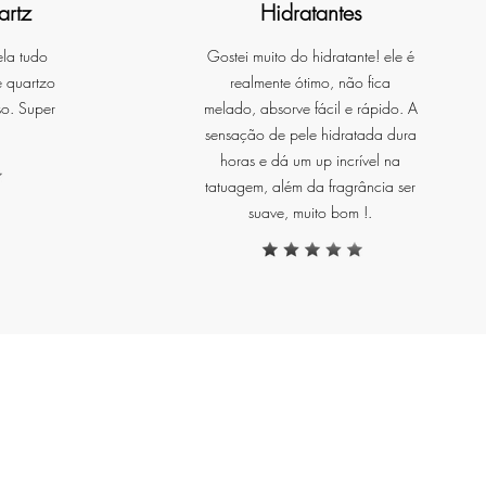
artz
Hidratantes
o
ela tudo
Gostei muito do hidratante! ele é
e quartzo
realmente ótimo, não fica
r
so. Super
melado, absorve fácil e rápido. A
a
sensação de pele hidratada dura
horas e dá um up incrível na
tatuagem, além da fragrância ser
suave, muito bom !.
as
ou