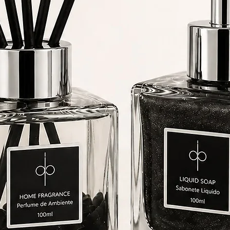
Benefícios:
Acalma os sentidos, aumenta a sensualidade 
oferece uma base rica e duradoura para a fragrância.
Estoraque:
Descrição:
O estoraque, ou benzoin, é uma resina aromáti
extraída de árvores tropicais. Seu aroma é doce, balsâmico 
levemente amadeirado, o que adiciona uma nota exótica 
misteriosa à fragrância. É amplamente utilizado em perfum
devido à sua capacidade de adicionar profundidade e calor 
composição.
Benefícios:
Promove um ar de mistério e sensualidade, c
suas notas doces e resinosas que aumentam a atração.
Baunilha:
Descrição:
A baunilha é um ingrediente clássico e altamen
valorizado em perfumaria. Seu aroma doce, cremoso e
reconfortante é inconfundível e irresistível. Além de seu ape
olfativo, a baunilha é conhecida por evocar sentimentos d
prazer e bem-estar, o que a torna um componente essencia
em fragrâncias afrodisíacas.
Benefícios:
Adiciona uma suavidade envolvente à fragrânci