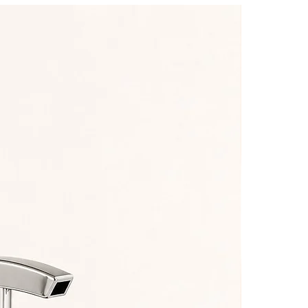
por
o.
te
a.
or
e
 é