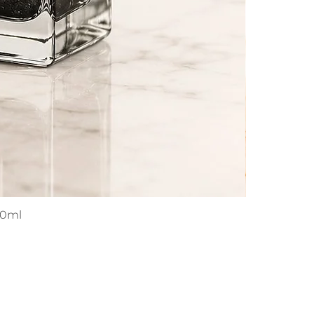
s
ma
ai
o
00ml
ma
e