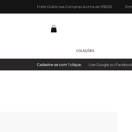
Frete Grátis nas Compras Acima de R$200.
Ent
COLEÇÕES
Cadastre-se com 1 clique.
Use Google ou Facebook e 