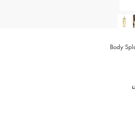
Body Spla
L
l