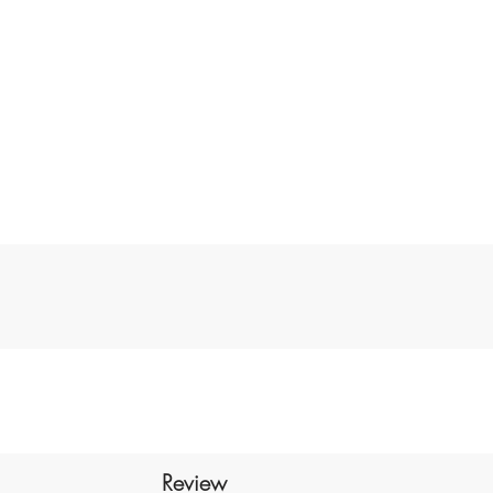
e
u
o
a
Review