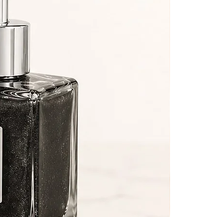
e
ca
e
e
es
à
om
te
lo
e
l
a,