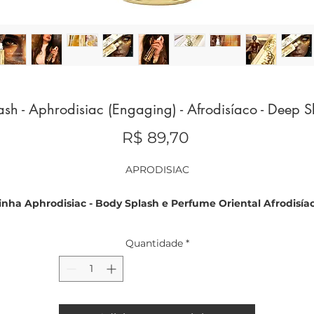
sh - Aphrodisiac (Engaging) - Afrodisíaco - Deep 
Preço
R$ 89,70
APRODISIAC
inha Aphrodisiac - Body Splash e Perfume Oriental Afrodisía
Descrição do Produto:
Quantidade
*
Deixe-se envolver por uma fragrância irresistível e sensual com 
inha Aphrodisiac. Inspirada nos segredos do Oriente, essa coleç
combina ingredientes afrodisíacos poderosos para criar uma