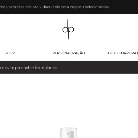
rega expressa em até 2 dias úteis para capitais selecionadas
SHOP
PERSONALIZAÇÃO
GIFTS CORPORA
evite preencher formulários.