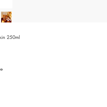
Skin 250ml
co
a
ão