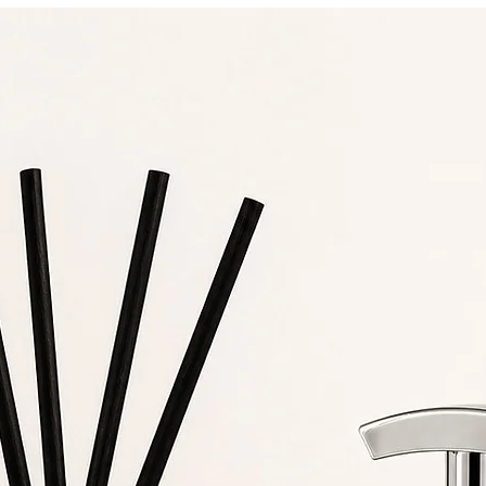
Fórmula Longa Duração:
Fragrância que se mantém na pele 
horas, proporcionando uma experiência prolongada de seduçã
Modo de Uso:
plique o body splash ou perfume da linha Aphrodisiac diretamen
na pele, preferencialmente nas áreas de maior pulsação, como
pulsos, pescoço e atrás das orelhas. Para uma experiência ainda
ais intensa, use após o banho, com a pele ainda levemente úmid
Ingredientes da linha Aphrodisiac:
Sândalo:
Descrição:
O sândalo é uma madeira preciosa, conhecida p
seu aroma quente e amadeirado. Ele traz uma profundidad
aromática que é ao mesmo tempo calmante e sedutora.
Tradicionalmente utilizado em rituais espirituais, o sândalo
reconhecido por suas propriedades afrodisíacas e é um
ingrediente essencial em fragrâncias orientais.