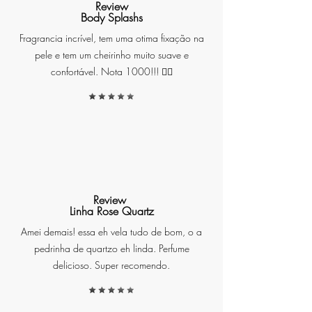
Review
Body Splashs
Fragrancia incrível, tem uma otima fixação na
pele e tem um cheirinho muito suave e
Spray: Borrife o produto no
confortável. Nota 1000!!! ❤️‍🔥
ambiente da loja, nas sacolas e
nos produtos, mantendo uma
distância segura de tecidos e
móveis. A aplicação deve ser feita
de forma a garantir uma
distribuição uniforme da
fragrância.
Review
Linha Rose Quartz
Amei demais! essa eh vela tudo de bom, o a
pedrinha de quartzo eh linda. Perfume
delicioso. Super recomendo.
Descrição do Produto: