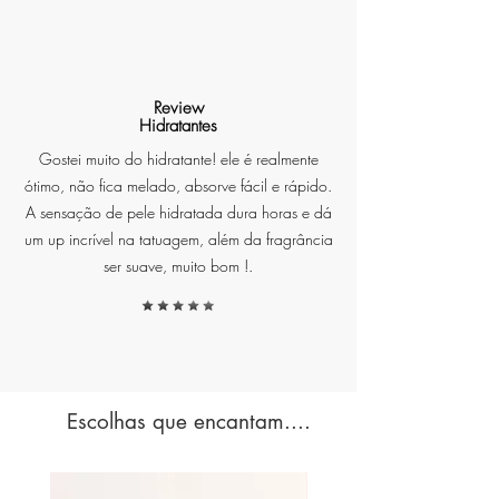
A fragrância Uva e Verde é uma
experiência olfativa única que
combina frescor cítrico e a
Review
Hidratantes
profundidade amadeirada em
uma harmonia perfeita. Suas
Gostei muito do hidratante! ele é realmente
notas marcantes de limão,
ótimo, não fica melado, absorve fácil e rápido.
bergamota e verbena criam uma
A sensação de pele hidratada dura horas e dá
explosão de frescor, enquanto os
um up incrível na tatuagem, além da fragrância
toques amadeirados de vetiver e
ser suave, muito bom !.
sândalo oferecem uma base
quente e envolvente, perfeita para
quem busca um equilíbrio entre a
energia revigorante e a
serenidade natural.
Escolhas que encantam....