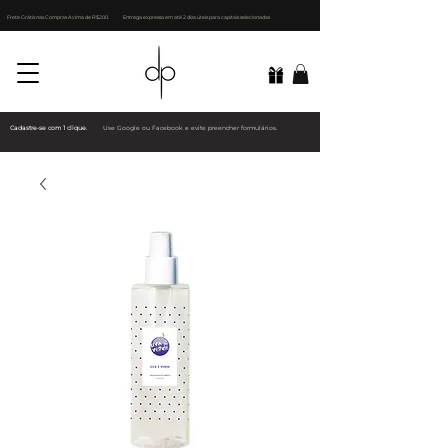
Frete Grátis nas Compras Acima de R$200.
Entrega expressa em até 2 dias úteis para capitais selecionadas
Cadastre-se com 1 clique.
Use Google ou Facebook e evite preencher formulários.