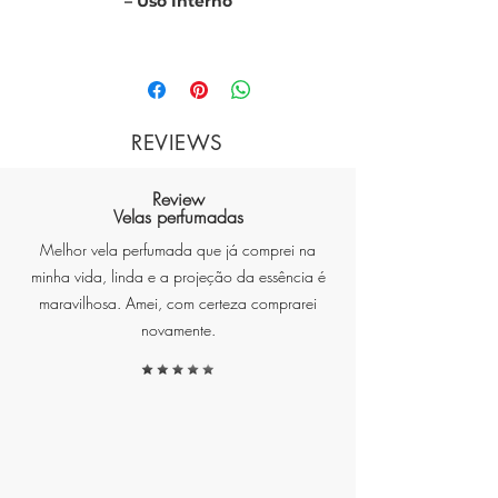
– Uso Interno
O aromatizador spray Uva e Verde
foi desenvolvido para uso interno,
REVIEWS
proporcionando uma fragrância
agradável aos ambientes da loja,
Review
às sacolas e aos produtos. Sua
Velas perfumadas
formulação é ideal para criar um
Melhor vela perfumada que já comprei na
ambiente mais acolhedor e
minha vida, linda e a projeção da essência é
harmonioso, oferecendo uma
maravilhosa. Amei, com certeza comprarei
experiência sensorial que
novamente.
acompanha o cliente durante sua
visita.
Modo de Uso: