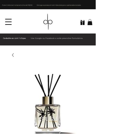
Frete Grátis nas Compras Acima de R$200.
Entrega expressa em até 2 dias úteis para capitais selecionadas
Cadastre-se com 1 clique.
Use Google ou Facebook e evite preencher formulários.