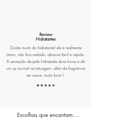
Benefícios:
Review
Hidratantes
Frescura Imediata: Libera uma
fragrância revitalizante que traz
Gostei muito do hidratante! ele é realmente
frescor instantâneo ao ambiente,
ótimo, não fica melado, absorve fácil e rápido.
ideal para momentos de descanso
A sensação de pele hidratada dura horas e dá
ou quando você precisa de um
um up incrível na tatuagem, além da fragrância
toque de energia.
ser suave, muito bom !.
Aroma Tropical: A combinação
exótica de frutas e flores
transporta você para um cenário
paradisíaco, com brisas suaves e
Escolhas que encantam....
uma sensação refrescante.