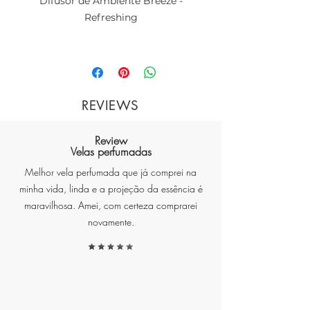
Difusor de Ambiente Breeze -
Refreshing
Descrição do Produto:
REVIEWS
Review
O Difusor de Ambiente Breeze -
Velas perfumadas
Refreshing é uma verdadeira
Melhor vela perfumada que já comprei na
experiência sensorial que traz a
minha vida, linda e a projeção da essência é
brisa refrescante do verão para o
maravilhosa. Amei, com certeza comprarei
seu espaço. Imagine-se em uma
novamente.
ilha tropical, com brisas suaves e
o som das ondas ao fundo,
enquanto o frescor revitalizante
preenche o ambiente. Este difusor
é perfeito para quem busca um