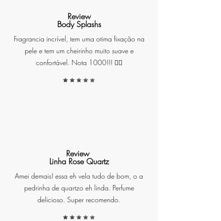
momento de escape em meio à
Review
rotina agitada, proporcionando
Body Splashs
uma sensação imediata de
Fragrancia incrível, tem uma otima fixação na
frescor e bem-estar.
pele e tem um cheirinho muito suave e
confortável. Nota 1000!!! ❤️‍🔥
Inspirado por uma mistura
exótica de frutas e flores, o
Difusor Breeze transforma
qualquer ambiente em um
paraíso particular. É ideal para
quem deseja manter a sensação
Review
de frescor e leveza, criando uma
Linha Rose Quartz
atmosfera relaxante e energética,
Amei demais! essa eh vela tudo de bom, o a
seja em casa, no trabalho ou em
pedrinha de quartzo eh linda. Perfume
outros espaços.
delicioso. Super recomendo.