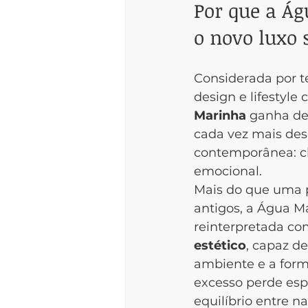
Por que a Ág
o novo luxo 
Considerada por t
design e lifestyle
Marinha
 ganha de
cada vez mais des
contemporânea: cla
emocional.
Mais do que uma p
antigos, a Água Ma
reinterpretada c
estético
, capaz de
ambiente e a for
excesso perde esp
equilíbrio entre na