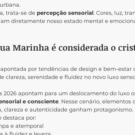
 urbana.
, trata-se de 
percepção sensorial
. Cores, luz, tr
ciam diretamente nosso estado mental e emociona
gua Marinha é considerada o crist
apontada por tendências de design e bem-estar c
e clareza, serenidade e fluidez no novo luxo sensor
a 2026 apontam para um deslocamento do luxo os
ensorial e consciente
. Nesse cenário, elementos 
 clareza e autenticidade ganham protagonismo.
 destaca por:
impa e atemporal
a à fluidez e leveza