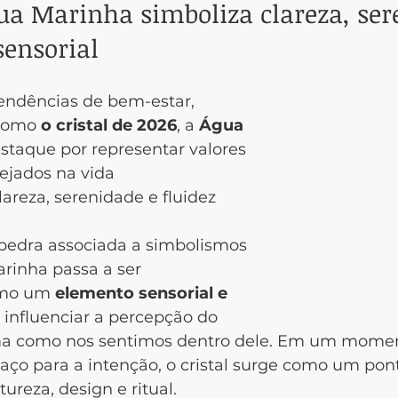
ua Marinha simboliza clareza, ser
sensorial
endências de bem-estar, 
 como 
o cristal de 2026
, a 
Água 
staque por representar valores 
ejados na vida 
reza, serenidade e fluidez 
edra associada a simbolismos 
rinha passa a ser 
omo um 
elemento sensorial e 
 influenciar a percepção do 
ma como nos sentimos dentro dele. Em um mome
aço para a intenção, o cristal surge como um pon
tureza, design e ritual.