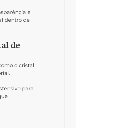
ansparência e 
l dentro de 
al de 
omo o cristal 
ial.
tensivo para 
que 