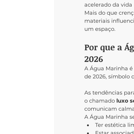
acelerado da vida
Mais do que crença
materiais influen
um espaço.
Por que a Á
2026
A Água Marinha é 
de 2026, símbolo d
As tendências par
o chamado 
luxo s
comunicam calma,
A Água Marinha se
Ter estética l
Estar associad