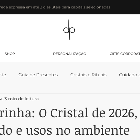
rega expressa em até 2 dias úteis para capitais selecionadas
SHOP
PERSONALIZAÇÃO
GIFTS CORPORA
nte
Guia de Presentes
Cristais e Rituais
Cuidado 
v.
3 min de leitura
inha: O Cristal de 2026,
ado e usos no ambiente