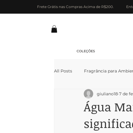
Frete Grátis nas Compras Acima de R$200.
Ent
COLEÇÕES
All Posts
Fragrância para Ambie
giuliano18
7 de fe
Água Mar
signific