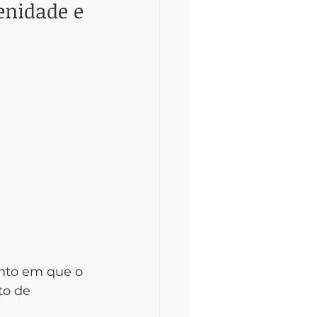
enidade e 
nto em que o 
to de 