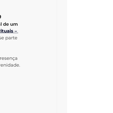
o
l de um 
ituais – 
se parte 
 
resença 
renidade.