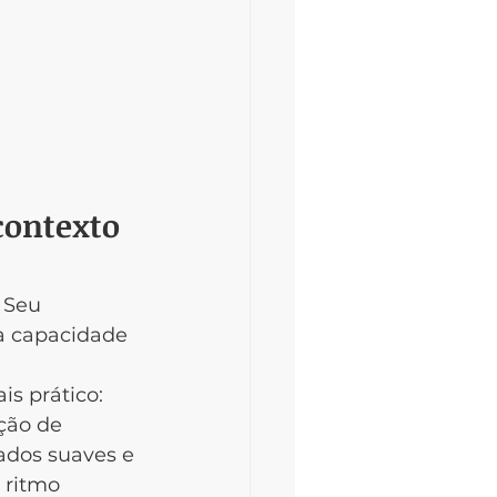
contexto 
 Seu 
 à capacidade 
s prático: 
ção de 
ados suaves e 
 ritmo 