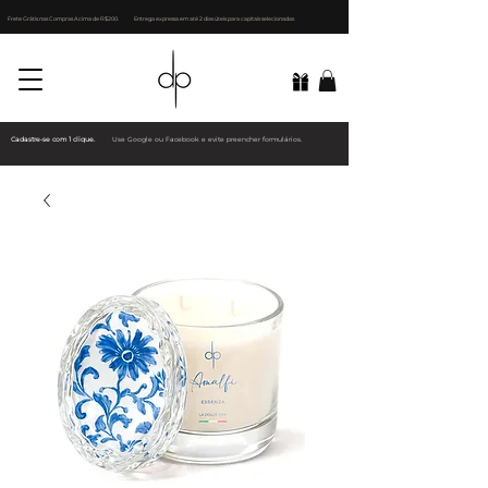
Frete Grátis nas Compras Acima de R$200.
Entrega expressa em até 2 dias úteis para capitais selecionadas
Cadastre-se com 1 clique.
Use Google ou Facebook e evite preencher formulários.