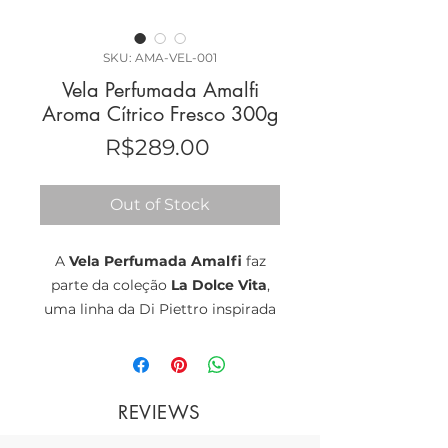
SKU: AMA-VEL-001
Vela Perfumada Amalfi
Aroma Cítrico Fresco 300g
Price
R$289.00
Out of Stock
A
Vela Perfumada Amalfi
faz
parte da coleção
La Dolce Vita
,
uma linha da Di Piettro inspirada
em uma viagem sensorial pelos
destinos mais icônicos da Itália.
Amalfi vive o verão com
REVIEWS
naturalidade. O sol aquece a pele,