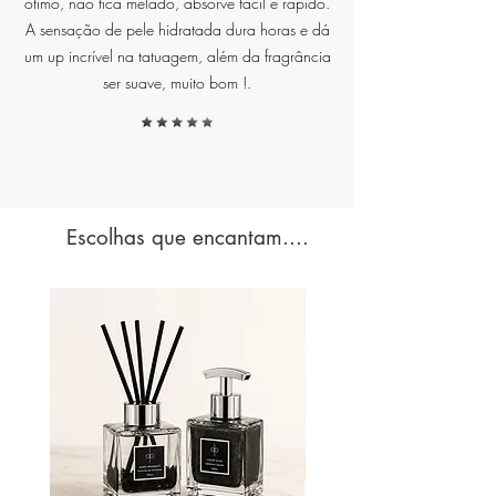
ótimo, não fica melado, absorve fácil e rápido.
A sensação de pele hidratada dura horas e dá
Vela aromática desenvolvida para
um up incrível na tatuagem, além da fragrância
perfumar ambientes internos
ser suave, muito bom !.
com fragrância cítrica fresca.
Ideal para uso residencial,
proporciona sensação de leveza,
frescor e bem-estar. Aroma
inspirado no lifestyle
Escolhas que encantam....
mediterrâneo, em embalagem de
300 g.