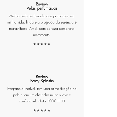
o mar reflete a luz clara do dia e a
Review
vida acontece sem pressa, entre
Velas perfumadas
janelas abertas e tecidos leves.
Melhor vela perfumada que já comprei na
minha vida, linda e a projeção da essência é
Inspirada no verão italiano, sua
maravilhosa. Amei, com certeza comprarei
fragrância cítrica fresca cria uma
novamente.
atmosfera luminosa, leve e
confortável, perfeita para
acompanhar momentos de
descanso, leitura ou encontros
despretensiosos.
Review
Benefícios
Body Splashs
Fragrancia incrível, tem uma otima fixação na
Aroma cítrico fresco, leve e
pele e tem um cheirinho muito suave e
elegante
confortável. Nota 1000!!! ❤️‍🔥
Cria sensação de limpeza, luz e
bem-estar
Ideal para salas, quartos e