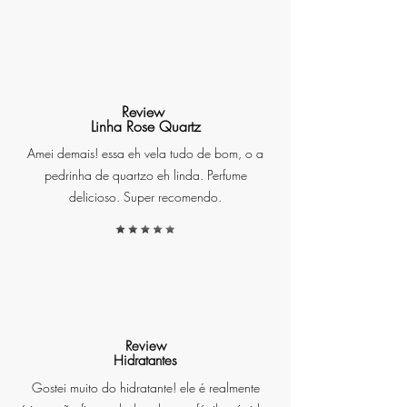
momentos de relaxamento
Queima uniforme e
perfumação equilibrada
Informações Técnicas
Review
Linha Rose Quartz
Amei demais! essa eh vela tudo de bom, o a
pedrinha de quartzo eh linda. Perfume
Produto: Vela perfumada
delicioso. Super recomendo.
Linha: La Dolce Vita
Versão: Amalfi
Peso: 300 g
Perfil olfativo: Cítrico fresco
Review
Hidratantes
INFORMAÇÕES ADICIONAIS
Gostei muito do hidratante! ele é realmente