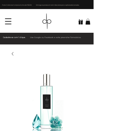
Frete Grátis nas Compras Acima de R$200.
Entrega expressa em até 2 dias úteis para capitais selecionadas
Cadastre-se com 1 clique.
Use Google ou Facebook e evite preencher formulários.