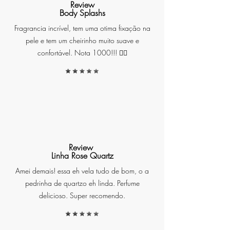
Review
Body Splashs
Fragrancia incrível, tem uma otima fixação na
Fragrância Cítrico Floral: Nossa
pele e tem um cheirinho muito suave e
essência cítrico floral é um
confortável. Nota 1000!!! ❤️‍🔥
convite para o relaxamento.
Ingredientes como o gerânio e o
refrescante 'watery chord' foram
cuidadosamente selecionados
para reduzir o estresse e
tranquilizar a mente,
transportando você para um
estado de serenidade.
Review
Linha Rose Quartz
Amei demais! essa eh vela tudo de bom, o a
pedrinha de quartzo eh linda. Perfume
CÍTRICO FLORAL
delicioso. Super recomendo.