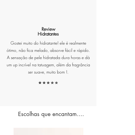
Review
Hidratantes
Gostei muito do hidratante! ele é realmente
ótimo, não fica melado, absorve fácil e rápido.
A sensação de pele hidratada dura horas e dá
um up incrível na tatuagem, além da fragrância
ser suave, muito bom !.
Escolhas que encantam....