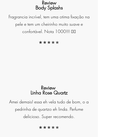
Review
Body Splashs
Pirâmide Olfativa – Fragrância
Fragrancia incrível, tem uma otima fixação na
Chá Branco:
pele e tem um cheirinho muito suave e
confortável. Nota 1000!!! ❤️‍🔥
Notas de Cabeça:
Limão
siciliano, bergamota e lavanda
– abertura fresca e revigorante.
Notas de Coração:
Jasmim,
rosa branca, lírio do vale e
artemísia – um buquê floral
com toque verde.
Notas de Fundo:
Cedro, musk,
Review
âmbar e baunilha – fundo
Linha Rose Quartz
amadeirado com leve doçura
Amei demais! essa eh vela tudo de bom, o a
reconfortante.
pedrinha de quartzo eh linda. Perfume
delicioso. Super recomendo.
Destaques do Produto: