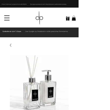
Frete Grátis nas Compras Acima de R$200.
Entrega expressa em até 2 dias úteis para capitais selecionadas
Cadastre-se com 1 clique.
Use Google ou Facebook e evite preencher formulários.