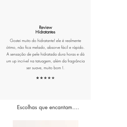
Base LED Iluminadora
: Luz
branca suave que realça as
pedras e cria um efeito
decorativo encantador.
Review
Hidratantes
Design com Cristais Naturais
:
Frascos rosados com pedras
Gostei muito do hidratante! ele é realmente
de cristal para elevar a energia
ótimo, não fica melado, absorve fácil e rápido.
do ambiente.
A sensação de pele hidratada dura horas e dá
Fragrância Sofisticada e Leve
:
um up incrível na tatuagem, além da fragrância
O aroma do chá branco
ser suave, muito bom !.
promove serenidade e frescor.
Sabonete Perfumado com a
Mesma Essência
: Cuida da
pele enquanto perfuma com
suavidade.
Escolhas que encantam....
Presente Elegante e Pronto
para Encantar
: Ideal para
transformar qualquer