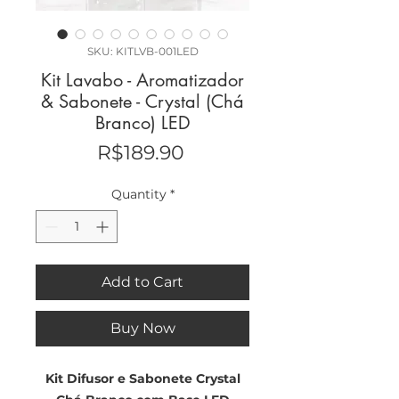
SKU: KITLVB-001LED
Kit Lavabo - Aromatizador
& Sabonete - Crystal (Chá
Branco) LED
Price
R$189.90
Quantity
*
Add to Cart
Buy Now
Kit Difusor e Sabonete Crystal