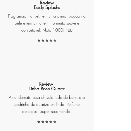
Review
Body Splashs
Nossa fórmula única foi
Fragrancia incrível, tem uma otima fixação na
desenvolvida para acelerar o
pele e tem um cheirinho muito suave e
processo de cicatrização, suavizar
confortável. Nota 1000!!! ❤️‍🔥
a pele, reduzir a vermelhidão e o
inchaço. Além de preservar a
intensidade e as cores da
tatuagem, evitando o
desbotamento prematuro,
mantendo-a brilhante e vibrante.
Review
Linha Rose Quartz
Com uma criteriosa seleção de
Amei demais! essa eh vela tudo de bom, o a
ingredientes, nosso produto
pedrinha de quartzo eh linda. Perfume
oferece proteção à pele tatuada
delicioso. Super recomendo.
contra infecções e inflamações,
ao mesmo tempo em que
estimula a regeneração celular e