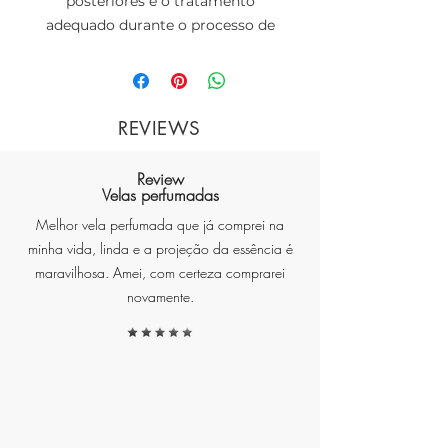
posteriores e o tratamento
adequado durante o processo de
cicatrização são partes
fundamentais para o resultado
final de uma tatuagem.
REVIEWS
Review
Nosso restaurador dérmico é
Velas perfumadas
resultado de extensa pesquisa e
Melhor vela perfumada que já comprei na
desenvolvimento para oferecer
minha vida, linda e a projeção da essência é
um tratamento abrangente
maravilhosa. Amei, com certeza comprarei
durante todo processo de
novamente.
cicatrização, para que você possa
ter tranquilidade, sabendo que
está dando o melhor cuidado
possível à sua obra-prima.