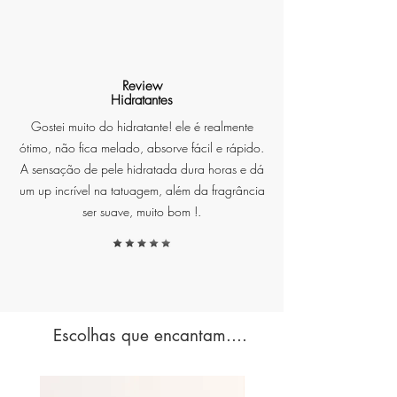
alivia o desconforto.
Review
Hidratantes
Sua textura suave e de fácil
aplicação permite que você cubra
Gostei muito do hidratante! ele é realmente
suavemente sua tatuagem,
ótimo, não fica melado, absorve fácil e rápido.
criando uma barreira protetora
A sensação de pele hidratada dura horas e dá
que ajuda a manter a umidade
um up incrível na tatuagem, além da fragrância
ideal para a cicatrização.
ser suave, muito bom !.
Escolhas que encantam....