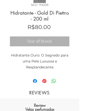
SKU: 70009
Hidratante - Gold Di Piettro
- 200 ml
Price
R$80.00
Out of Stock
Hidratante Ouro: O Segredo para
uma Pele Luxuosa e
Resplandecente
Quando se trata de cuidados com
REVIEWS
a pele, a excelência é a chave, e
nosso Hidratante Ouro é a
Review
personificação da verdadeira
Velas perfumadas