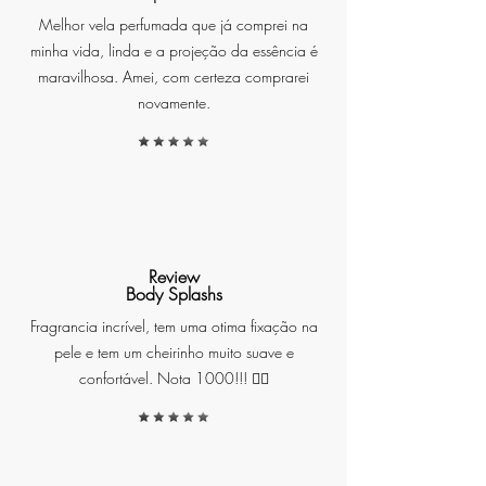
excelência. Inspirado no luxo e na
Melhor vela perfumada que já comprei na
beleza do ouro, este hidratante é
minha vida, linda e a projeção da essência é
uma joia para a sua pele.
maravilhosa. Amei, com certeza comprarei
novamente.
FRAGRÂNCIA ORIENTAL
AMADEIRADA
Review
Body Splashs
Com cada aplicação, nosso
Fragrancia incrível, tem uma otima fixação na
hidratante dourado nutre e
pele e tem um cheirinho muito suave e
rejuvenesce a pele, deixando-a
confortável. Nota 1000!!! ❤️‍🔥
radiante e resplandecente.
Sua
fórmula proporciona hidratação
profunda, suavidade e
luminosidade incomparáveis.