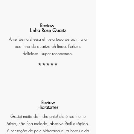
O Poder do Ouro para a sua Pele:
Review
Deixe que seu toque dourado
Linha Rose Quartz
desperte a beleza natural da sua
Amei demais! essa eh vela tudo de bom, o a
pele, dando-lhe uma aparência
pedrinha de quartzo eh linda. Perfume
jovem e saudável.
delicioso. Super recomendo.
Eleve sua rotina de cuidados com
a pele a um nível superior com o
Hidratante Ouro. Experimente
agora e descubra o segredo para
Review
Hidratantes
uma pele luxuosa e
resplandecente que reflete sua
Gostei muito do hidratante! ele é realmente
verdadeira beleza e confiança.
ótimo, não fica melado, absorve fácil e rápido.
A sensação de pele hidratada dura horas e dá