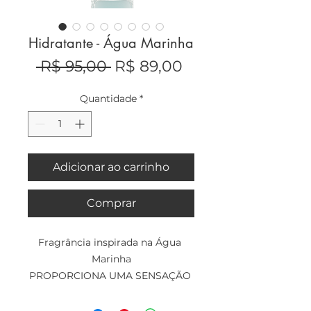
Hidratante - Água Marinha
Preço
Preço
 R$ 95,00 
R$ 89,00
normal
promocional
Quantidade
*
Adicionar ao carrinho
Comprar
Fragrância inspirada na Água 
Marinha
PROPORCIONA UMA SENSAÇÃO 
REFRESCANTE E 
TRANQUILIZADORA