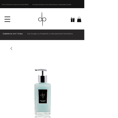
Frete Grátis nas Compras Acima de R$200.
Entrega expressa em até 2 dias úteis para capitais selecionadas
Cadastre-se com 1 clique.
Use Google ou Facebook e evite preencher formulários.