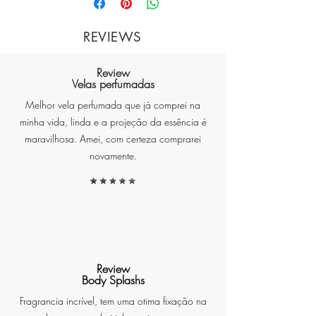
Elaborada com eucalipto fresco e 
notas aromáticas de limão, 
REVIEWS
lavanda picante-doce, e fundo 
amadeirado.
Review
CÍTRICO AROMÁTICO
Velas perfumadas
Melhor vela perfumada que já comprei na
250 ml
minha vida, linda e a projeção da essência é
maravilhosa. Amei, com certeza comprarei
novamente.
Review
Body Splashs
Fragrancia incrível, tem uma otima fixação na