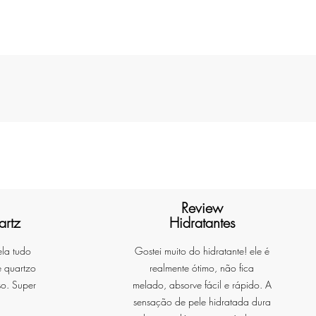
Review
artz
Hidratantes
ela tudo
Gostei muito do hidratante! ele é
e quartzo
realmente ótimo, não fica
so. Super
melado, absorve fácil e rápido. A
sensação de pele hidratada dura