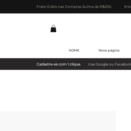
Frete Grátis nas Compras Acima de R$200.
Ent
HOME
Nova página
Cadastre-se com 1 clique.
Use Google ou Facebook e 