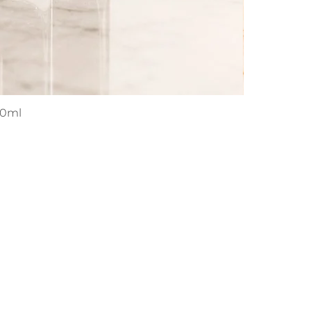
00ml
A
CONTACT
contato@dipiettro.com.br
K
dipiettro@dipiettro.com.br
AM
(11) 9 7101-8866