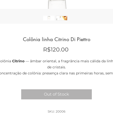
Colônia linha Citrino Di Piettro
Price
R$120.00
olônia
Citrino
— âmbar oriental, a fragrância mais cálida da lin
de cristais.
oncentração de colônia: presença clara nas primeiras horas, sem
eso de um perfume. Feita para o dia, e para quem gosta de aro
doce que não enjoa.
Colônia
· intenção: prosperidade · família: âmbar oriental
Out of Stock
SKU: 20006