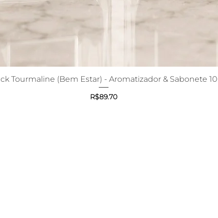
ack Tourmaline (Bem Estar) - Aromatizador & Sabonete 1
Quick View
Price
R$89.70
N
MEDI
FACEBOO
ANÇA
INSTAGR
NVIO