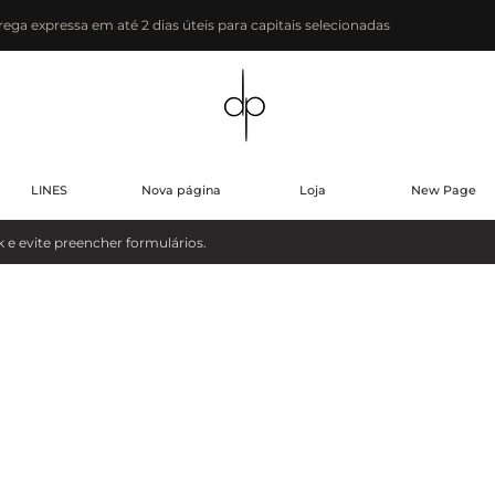
rega expressa em até 2 dias úteis para capitais selecionadas
LINES
Nova página
Loja
New Page
evite preencher formulários.