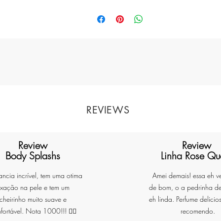
REVIEWS
Review
Review
Body Splashs
Linha Rose Qu
ancia incrível, tem uma otima
Amei demais! essa eh v
ixação na pele e tem um
de bom, o a pedrinha d
cheirinho muito suave e
eh linda. Perfume delicio
fortável. Nota 1000!!! ❤️‍🔥
recomendo.