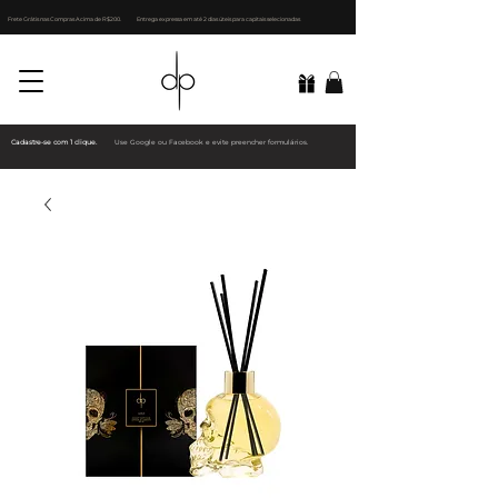
Frete Grátis nas Compras Acima de R$200.
Entrega expressa em até 2 dias úteis para capitais selecionadas
Cadastre-se com 1 clique.
Use Google ou Facebook e evite preencher formulários.