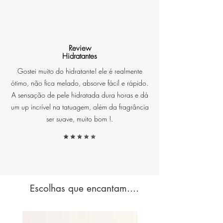
Review
Hidratantes
Gostei muito do hidratante! ele é realmente
ótimo, não fica melado, absorve fácil e rápido.
A sensação de pele hidratada dura horas e dá
um up incrível na tatuagem, além da fragrância
ser suave, muito bom !.
Escolhas que encantam....