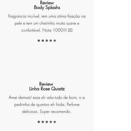
Review
adicionando um elemento de
Body Splashs
sofisticação e atitude.
Fragrancia incrível, tem uma otima fixação na
pele e tem um cheirinho muito suave e
confortável. Nota 1000!!! ❤️‍🔥
Além do design marcante, é
conhecido por sua fragrância
Review
excepcional,
Oriental
F
ougère
,
Linha Rose Quartz
que
é uma combinação
Amei demais! essa eh vela tudo de bom, o a
sofisticada de notas
pedrinha de quartzo eh linda. Perfume
amadeiradas, herbais e
delicioso. Super recomendo.
picantes
, criando um ambiente
envolvente e sensual em seu
espaço.