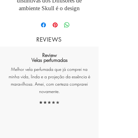
distintivas dos Difusores de
ambiente
Skull
é o design
exclusivo de suas embalagens.
REVIEWS
Inspiradas na icônica caveira
,
nossas embalagens adicionam
Review
Velas perfumadas
um toque de estilo e
personalidade aos seus espaços.
Melhor vela perfumada que já comprei na
minha vida, linda e a projeção da essência é
maravilhosa. Amei, com certeza comprarei
novamente.
Seja em uma sala de estar,
quarto ou escritório, se
destacam como peças
decorativas únicas
,